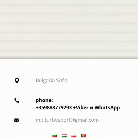
Bułgaria Sofia
phone:
+359888779293 +Viber и WhatsApp
mpiturbo
sport@gm
ail.com