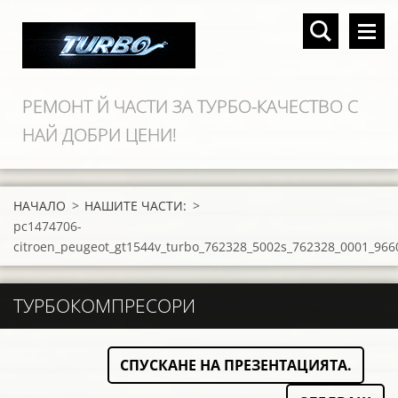
РЕМОНТ Й ЧАСТИ ЗА ТУРБО-КАЧЕСТВО С
НАЙ ДОБРИ ЦЕНИ!
НАЧАЛО
>
НАШИТЕ ЧАСТИ:
>
pc1474706-
citroen_peugeot_gt1544v_turbo_762328_5002s_762328_0001_966
ТУРБОКОМПРЕСОРИ
СПУСКАНЕ НА ПРЕЗЕНТАЦИЯТА.